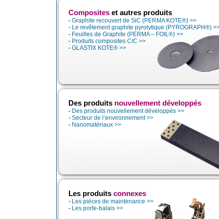
Composites
et autres produits
-
Graphite recouvert de SiC (PERMA KOTE®) >>
-
Le revêtement graphite pyrolytique (PYROGRAPH®) >
-
Feuilles de Graphite (PERMA – FOIL®) >>
-
Produits composites C/C >>
-
GLASTIX KOTE® >>
Des produits
nouvellement développés
-
Des produits nouvellement développés >>
-
Secteur de l’environnement >>
-
Nanomatériaux >>
Les produits
connexes
-
Les pièces de maintenance >>
-
Les porte-balais >>